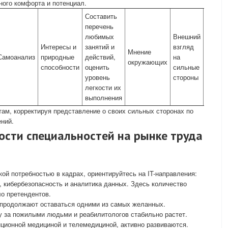
ного комфорта и потенциал.
Составить
Спроси
перечень
друзей
любимых
Внешний
знаком
Интересы и
занятий и
взгляд
том, в
Мнение
Самоанализ
природные
действий,
на
вы
окружающих
способности
оценить
сильные
удачл
уровень
стороны
и что у
легкости их
получа
выполнения
лучше
там, корректируя представление о своих сильных сторонах по
ений.
ости специальностей на рынке труда
кой потребностью в кадрах, ориентируйтесь на IT-направления:
, кибербезопасность и аналитика данных. Здесь количество
о претендентов.
продолжают оставаться одними из самых желанных.
у за пожилыми людьми и реабилитологов стабильно растет.
ционной медициной и телемедициной, активно развиваются.