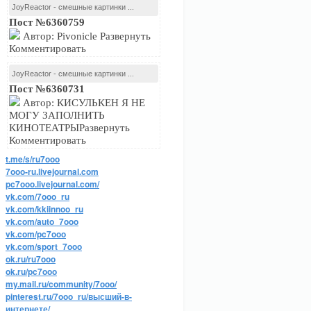
JoyReactor - смешные картинки ...
Пост №6360759
Автор: Pivonicle Развернуть
Комментировать
JoyReactor - смешные картинки ...
Пост №6360731
Автор: КИСУЛЬКЕН Я НЕ
МОГУ ЗАПОЛНИТЬ
КИНОТЕАТРЫРазвернуть
Комментировать
t.me/s/ru7ooo
7ooo-ru.livejournal.com
pc7ooo.livejournal.com/
vk.com/7ooo_ru
vk.com/kkiinnoo_ru
vk.com/auto_7ooo
vk.com/pc7ooo
vk.com/sport_7ooo
ok.ru/ru7ooo
ok.ru/pc7ooo
my.mail.ru/community/7ooo/
pinterest.ru/7ooo_ru/высший-в-
интернете/