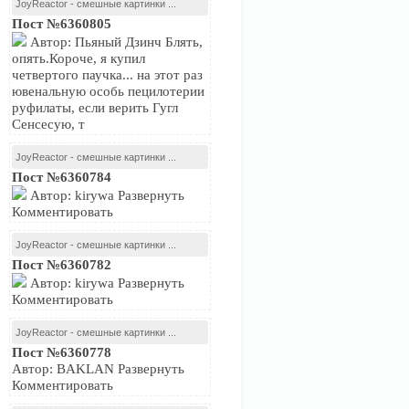
JoyReactor - смешные картинки ...
Пост №6360805
ть
Автор: Пьяный Дзинч Блять,
 и
Пройти онлайн-
опять.Короче, я купил
ых о
опросы на
четвертого паучка... на этот раз
 чем
Профиль
ювенальную особь пецилотерии
Психологические
выявление
Анализ
склонностей
руфилаты, если верить Гугл
тесты
склонностей и
достижений
ивы
и навыков
Сенсесую, т
профессиональных
 вас
наклонностей
ется
JoyReactor - смешные картинки ...
Пост №6360784
Автор: kirywa Развернуть
Комментировать
JoyReactor - смешные картинки ...
Пост №6360782
Автор: kirywa Развернуть
Комментировать
JoyReactor - смешные картинки ...
Пост №6360778
Автор: BAKLAN Развернуть
Комментировать