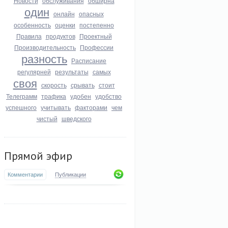
Новости
обслуживания
обширна
один
онлайн
опасных
особенность
оценки
постепенно
Правила
продуктов
Проектный
Производительность
Профессии
разность
Расписание
регулярней
результаты
самых
своя
скорость
срывать
стоит
Телеграмм
трафика
удобен
удобство
успешного
учитывать
факторами
чем
чистый
шведского
Прямой эфир
Комментарии
Публикации