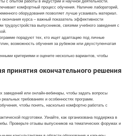
ты с опытом работы в индустрии и научной деятельности.
ечивает комфортный процесс обучения. Наличие лабораторий,
ременного оборудования позволяет лучше усваивать материал.
 окончания курса – важный показатель эффективности
ми трудоустройства выпускников, связями учебного заведения с
кой.
ограмме порадуют тех, кто ищет адаптацию под личные
плин, возможность обучения за рубежом или двухступенчатая
енными критериями и оцените несколько вариантов, чтобы
ля принятия окончательного решения
х заведений или онлайн-вебинары, чтобы задать вопросы
о реальных требованиях и особенностях программ.
обучения, чтобы понять, насколько комфортно работать с
ктической подготовки. Узнайте, как организована поддержка в
ебы. Проверьте отзывы выпускников на тематических форумах и
ными консультантами в области образования и карьеры,