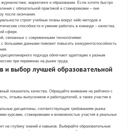
 журналистике, маркетинге и образовании. Если хотите быстро
вления с обязательной практикой и стажировками – они
зу после окончания.
иальности строят учебные планы вокруг кейс-методов и
итические способности и умение работать в команде – качества,
вой сфере.
ей, связанных с современными технологиями:
а с большими данными поможет повысить конкурентоспособность
ния.
дисциплинарного подхода облегчают адаптацию к разным
ессию при переменах на рынке труда.
ов и выбор лучшей образовательной
вный показатель качества. Обращайте внимание на рейтинги с
сть, отзывы выпускников и работодателей, а также участие в
альные дисциплины, соответствующие требованиям рынка
кими курсами, стажировками и возможностью участия в реальных
ет на глубину знаний и навыков. Выбирайте образовательные