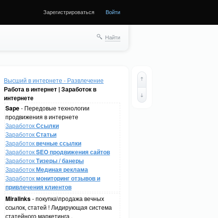
Зарегистрироваться
Войти
Найти
Высший в интернете - Развлечение
Работа в интернет | Заработок в
интернете
Sape
- Передовые технологии
продвижения в интернете
Заработок
Ссылки
Заработок
Статьи
Заработок
вечные ссылки
Заработок
SEO продвижения сайтов
Заработок
Тизеры / банеры
Заработок
Мединая реклама
Заработок
мониторинг отзывов и
привлечения клиентов
Miralinks
- покупка\продажа вечных
ссылок, статей ! Лидирующая система
статейного маркетинга .