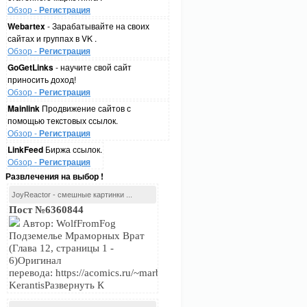
Обзор -
Регистрация
Webartex
- Зарабатывайте на своих
сайтах и группах в VK .
Обзор -
Регистрация
GoGetLinks
- научите свой сайт
приносить доход!
Обзор -
Регистрация
Mainlink
Продвижение сайтов с
помощью текстовых ссылок.
Обзор -
Регистрация
LinkFeed
Биржа ссылок.
Обзор -
Регистрация
Развлечения на выбор !
JoyReactor - смешные картинки ...
Пост №6360844
Автор: WolfFromFog
Подземелье Мраморных Врат
(Глава 12, страницы 1 -
6)Оригинал
перевода: https://acomics.ru/~marblegateПереводчик:
KerantisРазвернуть К