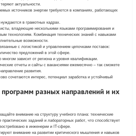
 теряют актуальности.
яемых источников энергии требуются в компаниях, работающих
 нуждаются в грамотных кадрах.
листы, владеющие несколькими языками программирования и
вым технологиям. Комбинация технических знаний с навыками
олнительные возможности.
вязанные с логистикой и управлением цепочками поставок:
оличество предложений в этой сфере.
о многом зависит от региона и уровня квалификации.
ческие отчеты и сайты с вакансиями ежемесячно – так сможете
направление развития.
сово сочетаются интерес, потенциал заработка и устойчивый
 программ разных направлений и их
ращайте внимание на структуру учебного плана: технические
практических заданий и лабораторных работ, что способствует
востребовано в инженерии и IT-сфере.
тируют внимание на развитии критического мышления и навыков