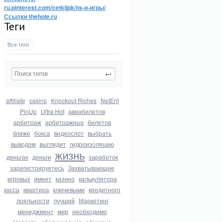
ru.pinterest.com/cetkijpk/пк-и-игры/
Ссылки thehole.ru
Теги
Все теги
affiliate
casino
Knockout Riches
NetEnt
PinUp
Ultra Hot
авиабилетов
арбитраж
арбитражных
билетов
ближе
бокса
видеослот
выбрать
выводом
выглядит
гидроизоляцию
жизнь
деньгах
деньги
заработок
зарегистрируетесь
Захватывающие
игровых
имеет
казино
калькулятора
касса
квартира
ключевыми
кредитного
лояльности
лучший
Маркетинг
менеджмент
мир
необходимо