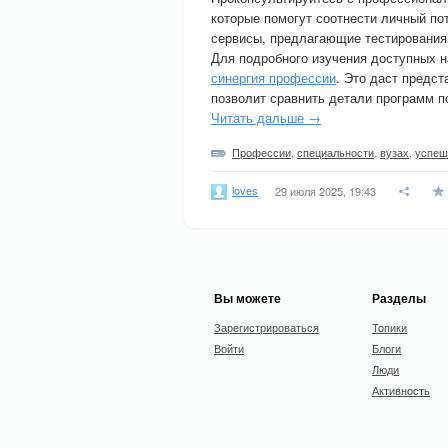
которые помогут соотнести личный по
сервисы, предлагающие тестирования
Для подробного изучения доступных н
синергия профессии
. Это даст предс
позволит сравнить детали программ 
Читать дальше →
Профессии
,
специальности
,
вузах
,
успеш
loves
29 июля 2025, 19:43
Вы можете
Разделы
Зарегистрироваться
Топики
Войти
Блоги
Люди
Активность