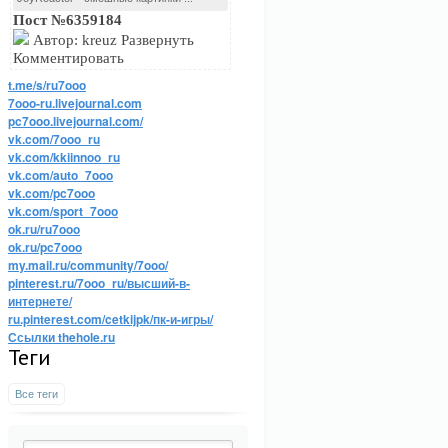
Пост №6359184
Автор: kreuz Развернуть
Комментировать
t.me/s/ru7ooo
7ooo-ru.livejournal.com
pc7ooo.livejournal.com/
vk.com/7ooo_ru
vk.com/kkiinnoo_ru
vk.com/auto_7ooo
vk.com/pc7ooo
vk.com/sport_7ooo
ok.ru/ru7ooo
ok.ru/pc7ooo
my.mail.ru/community/7ooo/
pinterest.ru/7ooo_ru/высший-в-
интернете/
ru.pinterest.com/cetkijpk/пк-и-игры/
Ссылки thehole.ru
Теги
Все теги