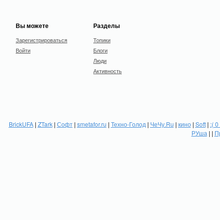
Вы можете
Разделы
Зарегистрироваться
Топики
Войти
Блоги
Люди
Активность
BrickUFA
|
ZTark
|
Софт
|
smetafor.ru
|
Техно-Голод
|
ЧеЧу.Ru
|
кино
|
Soft
|
:( 0
РУша
| |
П