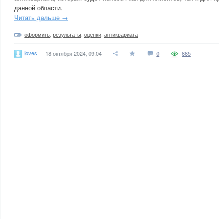
данной области.
Читать дальше →
оформить
,
результаты
,
оценки
,
антиквариата
loves
18 октября 2024, 09:04
0
665