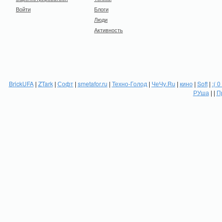
Войти
Блоги
Люди
Активность
BrickUFA
|
ZTark
|
Софт
|
smetafor.ru
|
Техно-Голод
|
ЧеЧу.Ru
|
кино
|
Soft
|
:( 0
РУша
| |
П