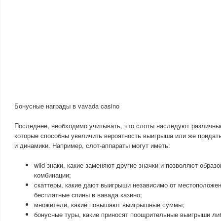
Бонусные награды в vavada casino
Последнее, необходимо учитывать, что слоты наследуют различны
которые способны увеличить вероятность выигрыша или же придать
и динамики. Например, слот-аппараты могут иметь:
wild-знаки, какие заменяют другие значки и позволяют обра
комбинации;
скаттеры, какие дают выигрыши независимо от местоположен
бесплатные спины в вавада казино;
множители, какие повышают выигрышные суммы;
бонусные туры, какие приносят поощрительные выигрыши ли