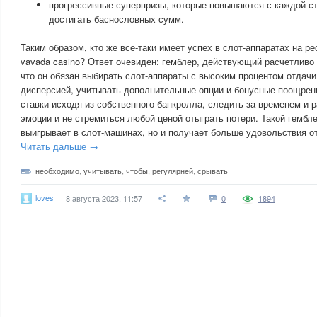
прогрессивные суперпризы, которые повышаются с каждой ст
достигать баснословных сумм.
Таким образом, кто же все-таки имеет успех в слот-аппаратах на р
vavada casino? Ответ очевиден: гемблер, действующий расчетливо 
что он обязан выбирать слот-аппараты с высоким процентом отдач
дисперсией, учитывать дополнительные опции и бонусные поощрен
ставки исходя из собственного банкролла, следить за временем и 
эмоции и не стремиться любой ценой отыграть потери. Такой гембле
выигрывает в слот-машинах, но и получает больше удовольствия от
Читать дальше →
необходимо
,
учитывать
,
чтобы
,
регулярней
,
срывать
loves
8 августа 2023, 11:57
0
1894