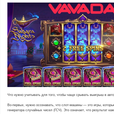
Что нужно учитывать для того, чтобы чаще срывать выигрыш в авт
Во-первых, нужно осознавать, что слот-машины — это игры, котор
генератора случайных чисел (ГСЧ). Это означает, что результат ка