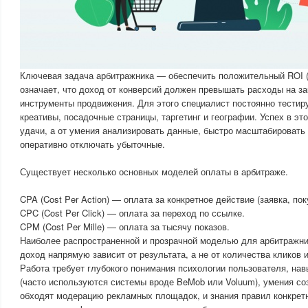
Ключевая задача арбитражника — обеспечить положительный ROI (в
означает, что доход от конверсий должен превышать расходы на за
инструменты продвижения. Для этого специалист постоянно тестиру
креативы, посадочные страницы, таргетинг и географии. Успех в эт
удачи, а от умения анализировать данные, быстро масштабировать 
оперативно отключать убыточные.
Существует несколько основных моделей оплаты в арбитраже.
CPA (Cost Per Action) — оплата за конкретное действие (заявка, пок
CPC (Cost Per Click) — оплата за переход по ссылке.
CPM (Cost Per Mille) — оплата за тысячу показов.
Наиболее распространенной и прозрачной моделью для арбитражник
доход напрямую зависит от результата, а не от количества кликов 
Работа требует глубокого понимания психологии пользователя, нав
(часто используются системы вроде BeMob или Voluum), умения со
обходят модерацию рекламных площадок, и знания правил конкрет