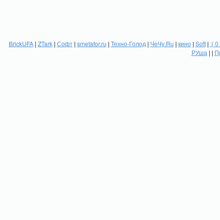
BrickUFA
|
ZTark
|
Софт
|
smetafor.ru
|
Техно-Голод
|
ЧеЧу.Ru
|
кино
|
Soft
|
:( 0
РУша
| |
П