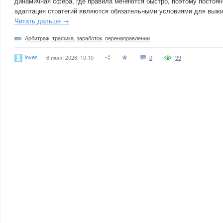
динамичная сфера, где правила меняются быстро, поэтому постоян
адаптация стратегий являются обязательными условиями для выжив
Читать дальше →
Арбитраж
,
трафика
,
заработок
,
перенаправлении
loves
6 июня 2026, 10:10
0
99