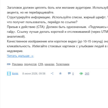
Заголовок должен цеплять боль или желание аудитории. Используй
акцента, но не перебарщивайте.
Структурируйте информацию. Используйте списки, жирный шрифт. Ч
что получит пользователь, перейдя по ссылке?
Призыв к действию (CTA): Должен быть однозначным. «Подпишись»,
гайд». Ссылку лучше делать короткой и отслеживаемой (через UTM
аналитикой).
Качественное изображение или короткое видео (до 10-15 секунд) з
кликабельность. Избегайте стоковых картинок с улыбками людей в
недоверие.
Читать дальше →
Реклама
,
продуктов
,
СРА
,
каналах
,
Телеграмм
loves
8 июня 2026, 09:58
0
265