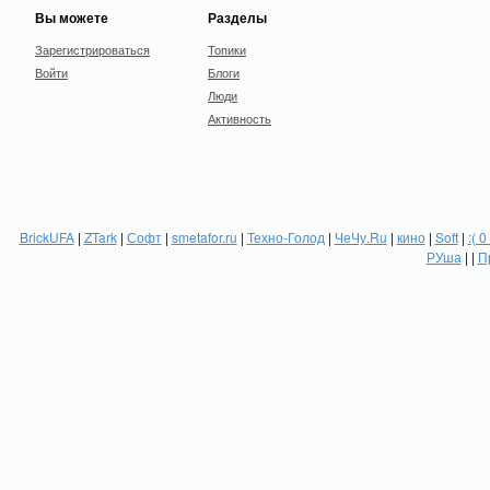
Вы можете
Разделы
Зарегистрироваться
Топики
Войти
Блоги
Люди
Активность
BrickUFA
|
ZTark
|
Софт
|
smetafor.ru
|
Техно-Голод
|
ЧеЧу.Ru
|
кино
|
Soft
|
:( 0
РУша
| |
П