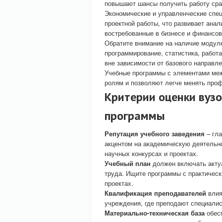
повышают шансы получить работу сра
Экономические и управленческие спец
проектной работы, что развивает анал
востребованные в бизнесе и финансо
Обратите внимание на наличие модул
программирование, статистика, работ
вне зависимости от базового направле
Учебные программы с элементами меж
ролям и позволяют легче менять проф
Критерии оценки вуз
программы
Репутация учебного заведения
– гла
акцентом на академическую деятельно
научных конкурсах и проектах.
Учебный план
должен включать акту
труда. Ищите программы с практичес
проектах.
Квалификация преподавателей
влия
учреждения, где преподают специалис
Материально-техническая база
обесп