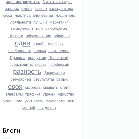
зарегистрируетесь
Захватывающие
игровых
имеет
казино
калькулятора
касса
квартира
ключевыми
кредитного
лояльности
лучший
Маркетинг
менеджмент
мир
необходимо
Новости
обслуживания
обширна
один
онлайн
опасных
особенность
оценки
постепенно
Правила
продуктов
Проектный
Производительность
Профессии
разность
Расписание
регулярней
результаты
самых
своя
скорость
срывать
стоит
Телеграмм
трафика
удобен
удобство
успешного
учитывать
факторами
чем
чистый
шведского
Блоги
ть