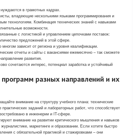
 нуждаются в грамотных кадрах.
листы, владеющие несколькими языками программирования и
вым технологиям. Комбинация технических знаний с навыками
олнительные возможности.
вязанные с логистикой и управлением цепочками поставок:
оличество предложений в этой сфере.
о многом зависит от региона и уровня квалификации.
ческие отчеты и сайты с вакансиями ежемесячно – так сможете
направление развития.
сово сочетаются интерес, потенциал заработка и устойчивый
 программ разных направлений и их
ращайте внимание на структуру учебного плана: технические
практических заданий и лабораторных работ, что способствует
востребовано в инженерии и IT-сфере.
тируют внимание на развитии критического мышления и навыков
 журналистике, маркетинге и образовании. Если хотите быстро
вления с обязательной практикой и стажировками – они