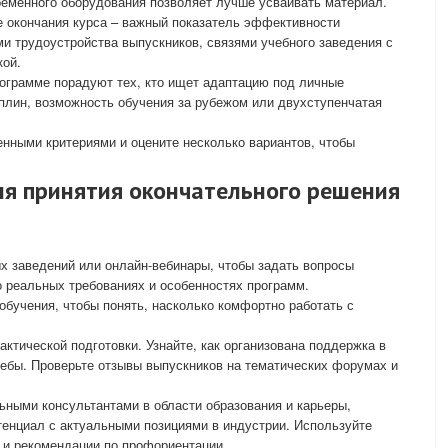
ременного оборудования позволяет лучше усваивать материал.
 окончания курса – важный показатель эффективности
ми трудоустройства выпускников, связями учебного заведения с
кой.
ограмме порадуют тех, кто ищет адаптацию под личные
плин, возможность обучения за рубежом или двухступенчатая
енными критериями и оцените несколько вариантов, чтобы
ля принятия окончательного решения
х заведений или онлайн-вебинары, чтобы задать вопросы
о реальных требованиях и особенностях программ.
обучения, чтобы понять, насколько комфортно работать с
ктической подготовки. Узнайте, как организована поддержка в
ебы. Проверьте отзывы выпускников на тематических форумах и
ными консультантами в области образования и карьеры,
тенциал с актуальными позициями в индустрии. Используйте
 и рекомендации по профориентации.