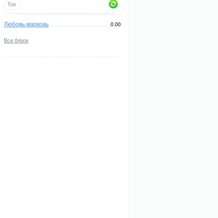
Топ
 и
Пройти онлайн-
ых о
опросы на
Любовь марковь
 чем
Профиль
0.00
Психологические
выявление
Анализ
склонностей
тесты
склонностей и
достижений
Все блоги
ивы
и навыков
профессиональных
 вас
наклонностей
ется