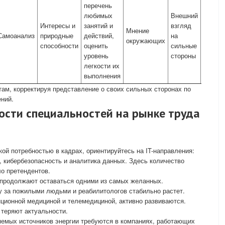
перечень
друзей
любимых
Внешний
знаком
Интересы и
занятий и
взгляд
том, в
Мнение
Самоанализ
природные
действий,
на
вы
окружающих
способности
оценить
сильные
удачл
уровень
стороны
и что у
легкости их
получа
выполнения
лучше
там, корректируя представление о своих сильных сторонах по
ений.
ости специальностей на рынке труда
кой потребностью в кадрах, ориентируйтесь на IT-направления:
, кибербезопасность и аналитика данных. Здесь количество
о претендентов.
продолжают оставаться одними из самых желанных.
у за пожилыми людьми и реабилитологов стабильно растет.
ционной медициной и телемедициной, активно развиваются.
 теряют актуальности.
яемых источников энергии требуются в компаниях, работающих