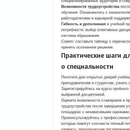
специализированных аудиторий и сов
Возможности трудоустройства
после
обучения. Ознакомьтесь с показателя
работодателями и карьерной поддерж
Гибкость и дополнения
в учебной пр
потребности: выбор элективных дисци
система образования.
Совет:
составьте таблицу с перечисл
принять осознанное решение.
Практические шаги д
о специальности
Посетите дни открытых дверей учебны
преподавателям и студентам, узнать 
Зарегистрируйтесь на курсы пробного 
выбранной дисциплиной.
Оцените возможности стажировок и пра
трудоустройстве после завершения уч
площадках с независимыми оценками.
Проконсультируйтесь с профессиональ
которые помогут соотнести личный по
сервисы, предлагающие тестирования