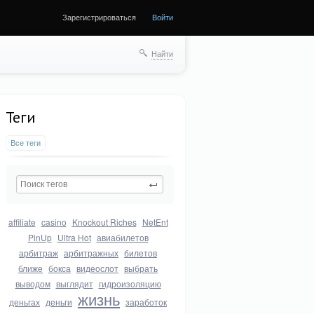
Зарегистрироваться
Войти
Найти
Теги
Все теги
affiliate
casino
Knockout Riches
NetEnt
PinUp
Ultra Hot
авиабилетов
арбитраж
арбитражных
билетов
ближе
бокса
видеослот
выбрать
выводом
выглядит
гидроизоляцию
жизнь
деньгах
деньги
заработок