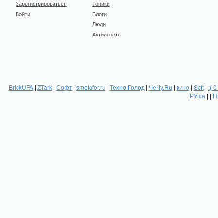
Зарегистрироваться
Топики
Войти
Блоги
Люди
Активность
BrickUFA
|
ZTark
|
Софт
|
smetafor.ru
|
Техно-Голод
|
ЧеЧу.Ru
|
кино
|
Soft
|
:( 0
РУша
| |
П