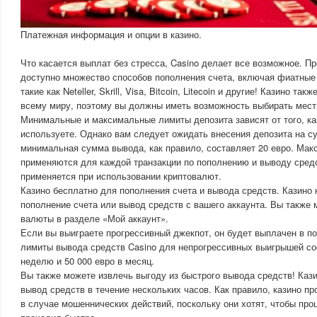
Платежная информация и опции в казино.
Что касается выплат без стресса, Casino делает все возможное. Пр
доступно множество способов пополнения счета, включая фиатные
такие как Neteller, Skrill, Visa, Bitcoin, Litecoin и другие! Казино та
всему миру, поэтому вы должны иметь возможность выбирать мес
Минимальные и максимальные лимиты депозита зависят от того, ка
используете. Однако вам следует ожидать внесения депозита на су
минимальная сумма вывода, как правило, составляет 20 евро. Ма
применяются для каждой транзакции по пополнению и выводу средс
применяется при использовании криптовалют.
Казино бесплатно для пополнения счета и вывода средств. Казино н
пополнение счета или вывод средств с вашего аккаунта. Вы также 
валюты в разделе «Мой аккаунт».
Если вы выиграете прогрессивный джекпот, он будет выплачен в п
лимиты вывода средств Casino для непрогрессивных выигрышей со
неделю и 50 000 евро в месяц.
Вы также можете извлечь выгоду из быстрого вывода средств! Каз
вывод средств в течение нескольких часов. Как правило, казино п
в случае мошеннических действий, поскольку они хотят, чтобы про