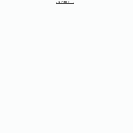
Активность