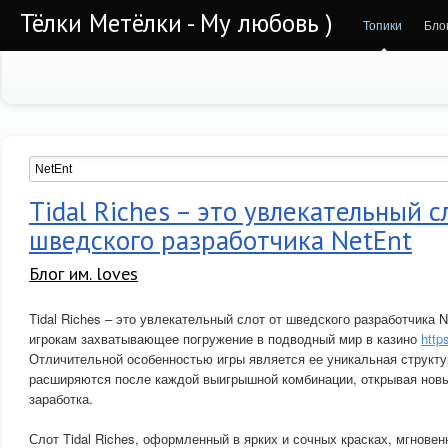
Тёлки Метёлки - Му любовь )
Топики
Бло
Tidal Riches – это увлекательный с
шведского разработчика NetEnt
Блог им. loves
Tidal Riches – это увлекательный слот от шведского разработчика 
игрокам захватывающее погружение в подводный мир в казино
http
Отличительной особенностью игры является ее уникальная структу
расширяются после каждой выигрышной комбинации, открывая нов
заработка.
Слот Tidal Riches, оформленный в ярких и сочных красках, мгнове