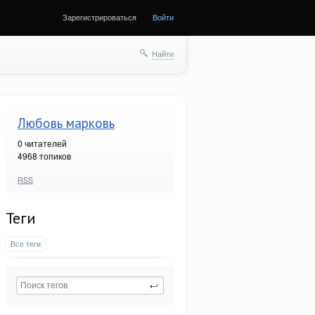
Зарегистрироваться
Войти
Найти
Любовь марковь
0
читателей
4968 топиков
RSS
Теги
Все теги