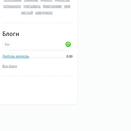
успешного
учитывать
факторами
чем
чистый
шведского
Блоги
Топ
Любовь марковь
0.00
Все блоги