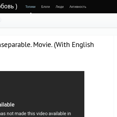
бовь )
Топики
Блоги
Люди
Активность
separable. Movie. (With English