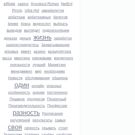
affiliate
casino
Knockout Riches
NetEnt
PinUp
Ultra Hot
авиабилетов
арбитраж
арбитражных
билетов
ближе
бокса
видеослот
выбрать
выводом
выглядит
гидроизоляцию
жизнь
деньгах
деньги
заработок
зарегистрируетесь
Захватывающие
игровых
имеет
казино
калькулятора
касса
квартира
ключевыми
кредитного
лояльности
лучший
Маркетинг
менеджмент
мир
необходимо
Новости
обслуживания
обширна
один
онлайн
опасных
особенность
оценки
постепенно
Правила
продуктов
Проектный
Производительность
Профессии
разность
Расписание
регулярней
результаты
самых
своя
скорость
срывать
стоит
Телеграмм
трафика
удобен
удобство