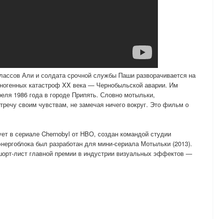
лассов Али и солдата срочной службы Паши разворачивается на
ногенных катастроф XX века — Чернобыльской аварии. Им
реля 1986 года в городе Припять. Словно мотыльки,
тречу своим чувствам, не замечая ничего вокруг. Это фильм о
ует в сериале Chernobyl от HBO, создан командой студии
 энергоблока был разработан для мини-сериала Мотыльки (2013).
шорт-лист главной премии в индустрии визуальных эффектов —