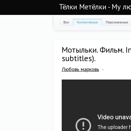
Тёлки Метёлки - Му лю
Все
Коллективные
Персональные
Мотыльки. Фильм. In
subtitles).
Любовь марковь