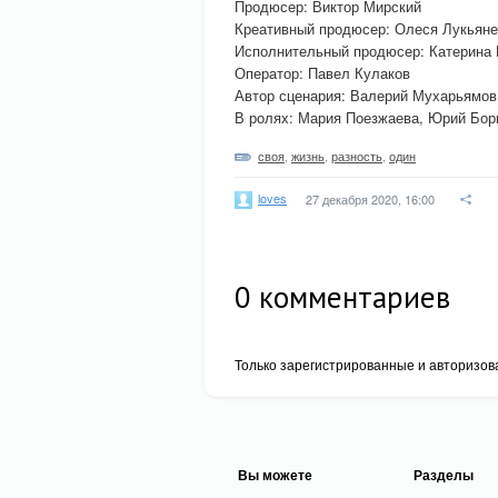
Продюсер: Виктор Мирский
Креативный продюсер: Олеся Лукьяне
Исполнительный продюсер: Катерина
Оператор: Павел Кулаков
Автор сценария: Валерий Мухарьямов
В ролях: Мария Поезжаева, Юрий Бор
своя
,
жизнь
,
разность
,
один
loves
27 декабря 2020, 16:00
0
комментариев
Только зарегистрированные и авторизов
Вы можете
Разделы