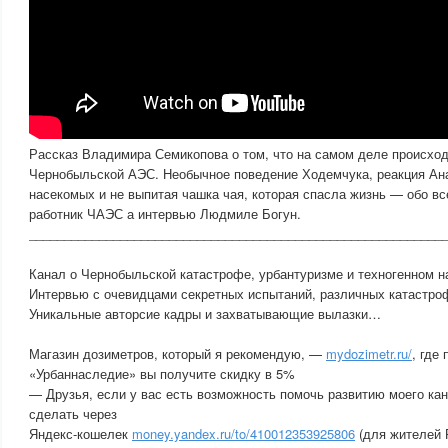
Рассказ Владимира Семикопова о том, что на самом деле происход
Чернобыльской АЭС. Необычное поведение Ходемчука, реакция Ан
насекомых и не выпитая чашка чая, которая спасла жизнь — обо в
работник ЧАЭС а интервью Людмиле Богун.
___________________________________________________________
Канал о Чернобыльской катастрофе, урбантуризме и техногенном н
Интервью с очевидцами секретных испытаний, различных катастроф
Уникальные авторсие кадры и захватывающие вылазки…
Магазин дозиметров, который я рекомендую, —
mydozimetr.ru/
, где
«Урбаннаследие» вы получите скидку в 5%
— Друзья, если у вас есть возможность помочь развитию моего кан
сделать через
Яндекс-кошелек
money.yandex.ru/to/410012353925806
(для жителей 