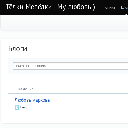
Тёлки Метёлки - Му любовь )
Топики
Бло
Блоги
Название
Любовь марковь
loves