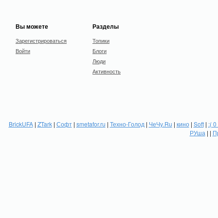
Вы можете
Разделы
Зарегистрироваться
Топики
Войти
Блоги
Люди
Активность
BrickUFA
|
ZTark
|
Софт
|
smetafor.ru
|
Техно-Голод
|
ЧеЧу.Ru
|
кино
|
Soft
|
:( 0
РУша
| |
П